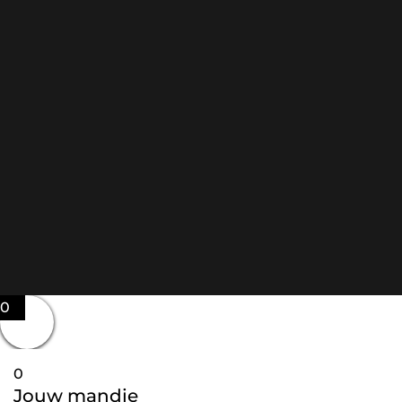
0
0
Jouw mandje