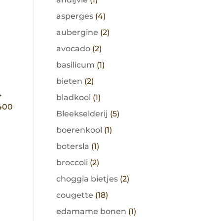
asperges
(4)
aubergine
(2)
avocado
(2)
basilicum
(1)
bieten
(2)
4
bladkool
(1)
(400
Bleekselderij
(5)
boerenkool
(1)
botersla
(1)
broccoli
(2)
choggia bietjes
(2)
cougette
(18)
edamame bonen
(1)