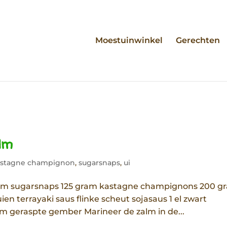
Moestuinwinkel
Gerechten
alm
stagne champignon
,
sugarsnaps
,
ui
ram sugarsnaps 125 gram kastagne champignons 200 g
ien terrayaki saus flinke scheut sojasaus 1 el zwart
2 cm geraspte gember Marineer de zalm in de...