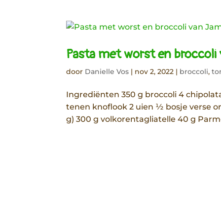
Pasta met worst en broccoli 
door
Danielle Vos
|
nov 2, 2022
|
broccoli
,
to
Ingrediënten 350 g broccoli 4 chipolata
tenen knoflook 2 uien ½ bosje verse or
g) 300 g volkorentagliatelle 40 g Parm