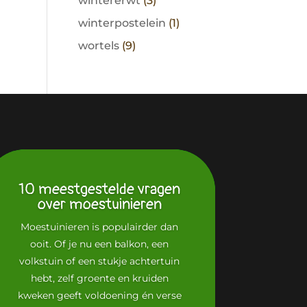
wintererwt
(3)
winterpostelein
(1)
wortels
(9)
10 meestgestelde vragen
over moestuinieren
Moestuinieren is populairder dan
ooit. Of je nu een balkon, een
volkstuin of een stukje achtertuin
hebt, zelf groente en kruiden
kweken geeft voldoening én verse