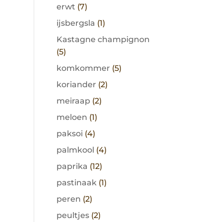
erwt
(7)
ijsbergsla
(1)
Kastagne champignon
(5)
komkommer
(5)
koriander
(2)
meiraap
(2)
meloen
(1)
paksoi
(4)
palmkool
(4)
paprika
(12)
pastinaak
(1)
peren
(2)
peultjes
(2)